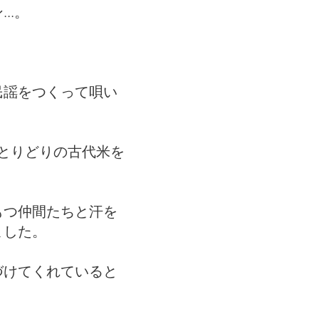
..。
民謡をつくって唄い
とりどりの古代米を
もつ仲間たちと汗を
ました。
づけてくれていると