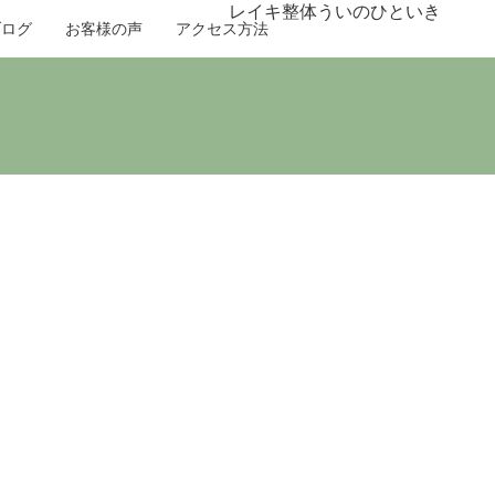
レイキ整体ういのひといき
ブログ
お客様の声
アクセス方法