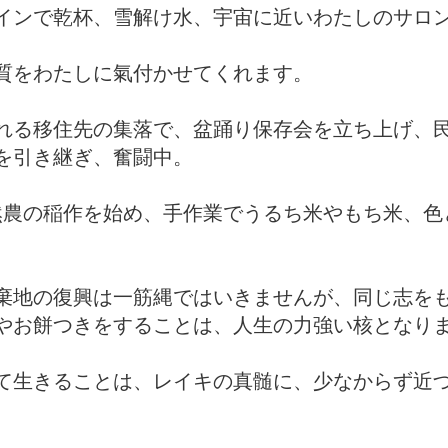
インで乾杯、雪解け水、宇宙に近いわたしのサロン.
質をわたしに氣付かせてくれます。
れる移住先の集落で、盆踊り保存会を立ち上げ、
を引き継ぎ、奮闘中。
然農の稲作を始め、手作業でうるち米やもち米、色
棄地の復興は一筋縄ではいきませんが、同じ志を
や
お餅つきをすることは、人生の力強い核となり
て生きることは、レイキの真髄に、少なからず近