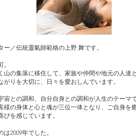
ター／伝統靈氣師範格の上野 舞です。
町。
く山の集落に移住して、家族や仲間や地元の人達
ながりを大切に、日々を愛おしんでいます。
宇宙との調和、自分自身との調和が人生のテーマ
客様の身体と心と魂が三位一体となり、ご自身を
喜びを感じています。
は2009年でした。