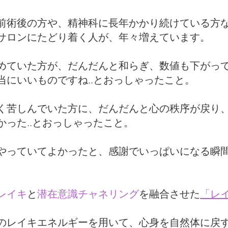
前術後の方や、精神科に長年かかり続けている方
サロンにたどり着く人が、年々増えています。
めていた方が、だんだんと和らぎ、数値も下がっ
当にいいものですね..とおっしゃったこと。
く苦しんでいた方に、だんだんと心の秩序が戻り
かった..とおっしゃったこと。
やっていてよかったと、感謝でいっぱいになる瞬
レイキ
と
潜在意識チャネリング
を融合させた
「レ
のレイキエネルギーを用いて、心身を自然体
に戻