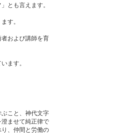
フ」とも言えます。
ります。
術者および講師を育
ています。
学ぶこと、神代文字
を澄ませて純正律で
べり、仲間と労働の