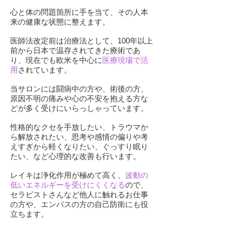
心と体の問題箇所に手を当て、その人本
来の健康な状態に整えます。
医師法改定前は治療法として、100年以上
前から日本で温存されてきた療術であ
り、現在でも欧米を中心に
医療現場で活
用
されています。
当サロンには闘病中の方や、術後の方、
原因不明の痛みや心の不安を抱える方な
どが多く受けにいらっしゃっています。
性格的なクセを手放したい、トラウマか
ら解放されたい、思考や感情の偏りや考
えすぎから軽くなりたい、ぐっすり眠り
たい、など心理的な改善も行います。
レイキは浄化作用が極めて高く、
波動の
低いエネルギーを受けにくくなる
ので、
セラピストさんなど他人に触れるお仕事
の方や、エンパスの方の自己防衛にも役
立ちます。