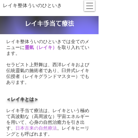
レイキ整体ういのひといき
レイキ手当て療法
レイキ整体ういのひといきでは
全てのメ
ニューに
靈氣（レイキ）
を取り入れて
い
ます。
セラピスト上野舞は、西洋レイキおよび
伝統靈氣の施術者であり、臼井式レイキ
伝授者（レイキグランドマスター）でも
あります。
＜レイキ
とは＞
レイキ手当て療法は、レイキという極め
て高波動な（高周波な）宇宙エネルギー
を用いて、心身の自然治癒力を引き出
す、
日本古来の自然療法
。
レイキヒーリ
ングとも呼ばれます。