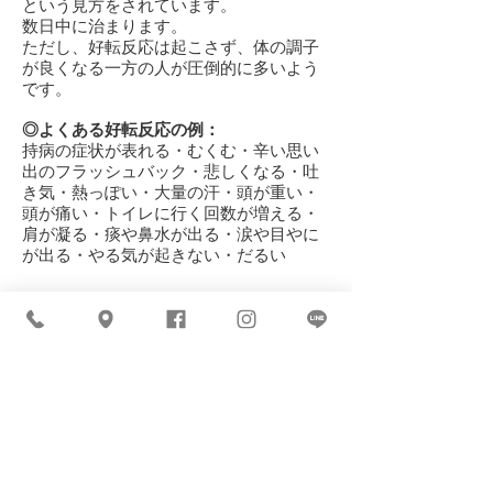
という見方をされています。
数日中に治まります。
ただし、好転反応は起こさず、体の調子
が良くなる一方の人が圧倒的に多いよう
です。
◎よくある好転反応の例：
持病の症状が表れる・むくむ・辛い思い
出のフラッシュバック・悲しくなる・吐
き気・熱っぽい・大量の汗・頭が重い・
頭が痛い・トイレに行く回数が増える・
肩が凝る・痰や鼻水が出る・涙や目やに
が出る・やる気が起きない・だるい
＜その他のご注意点＞
※当サロンでは、自然治癒力・免疫力を
サポートするための自然療法を行ってい
ます。医療機関ではないため診断・治療
はしておりません。
※体調の変化に不安要素のある方は、付