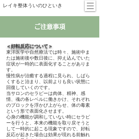
レイキ整体ういのひといき
ご注意事項
＜好転反応について＞
東洋医学や自然療法では時々、施術中ま
たは施術後や数日後に、抑え込んでいた
症状が一時的に表面化することがありま
す。
慢性病が治癒する過程に見られ、しばら
くすると治まり、以前よりも良い状態に
回復していくのです。
当サロンのセラピーは肉体、精神、感
情、魂の各レベルに働きかけ、それぞれ
のブロックを浮かび上がらせ、体の毒素
という形で表面化させます。
心身の機能が調和していない時にセラピ
ーを行うと、本来の機能を取り戻そうと
して一時的に起こる現象ですので、好転
反応が起きた場合は効果が現れる前触れ